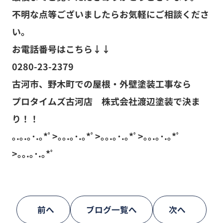
不明な点等ございましたらお気軽にご相談くださ
い。
お電話番号はこちら↓↓
0280-23-2379
古河市、野木町での屋根・外壁塗装工事なら
プロタイムズ古河店 株式会社渡辺塗装で決ま
り！！
｡.｡.｡･.｡*ﾟ>｡｡.｡･.｡*ﾟ>｡｡.｡･.｡*ﾟ>｡｡.｡･.｡*ﾟ
>｡｡.｡･.｡*ﾟ
前へ
ブログ一覧へ
次へ