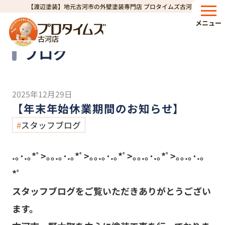
【渡辺塗装】地元古河市の外壁塗装専門店 プロタイムズ古河店
HOME
ブログ
【年末年始休業期間のお知らせ】
>
>
メニュー
古河店
Blog
ブログ
2025年12月29日
【年末年始休業期間のお知らせ】
スタッフブログ
.
｡･.｡*ﾟ>｡｡.｡･.｡*ﾟ>｡｡.｡･.｡*ﾟ>｡｡.｡･.｡*ﾟ>｡｡.｡･.｡
*ﾟ
スタッフブログをご覧いただきありがとうござい
ます。