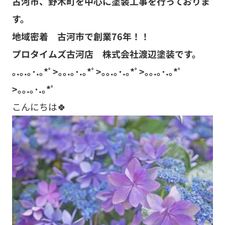
古河市、野木町を中心に塗装工事を行っておりま
す。
地域密着 古河市で創業76年！！
プロタイムズ古河店 株式会社渡辺塗装です。
｡.｡.｡･.｡*ﾟ>｡｡.｡･.｡*ﾟ>｡｡.｡･.｡*ﾟ>｡｡.｡･.｡*ﾟ
>｡｡.｡･.｡*ﾟ
こんにちは🍀