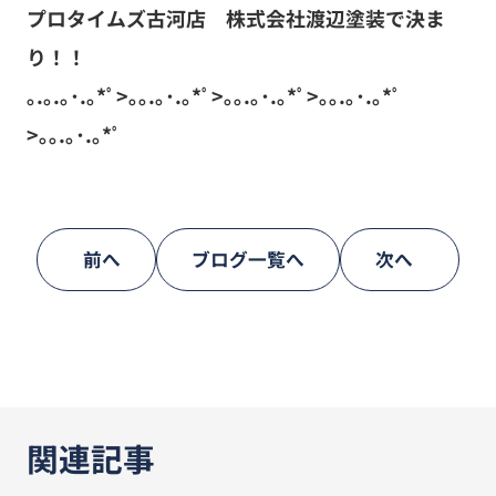
プロタイムズ古河店 株式会社渡辺塗装で決ま
り！！
｡.｡.｡･.｡*ﾟ>｡｡.｡･.｡*ﾟ>｡｡.｡･.｡*ﾟ>｡｡.｡･.｡*ﾟ
>｡｡.｡･.｡*ﾟ
前へ
ブログ一覧へ
次へ
関連記事