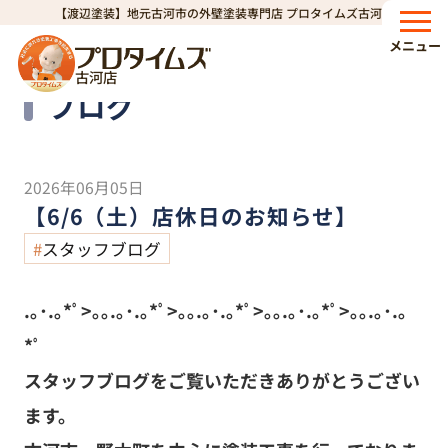
【渡辺塗装】地元古河市の外壁塗装専門店 プロタイムズ古河店
HOME
ブログ
【6/6（土）店休日のお知らせ】
>
>
メニュー
古河店
Blog
ブログ
2026年06月05日
【6/6（土）店休日のお知らせ】
スタッフブログ
.｡･.｡*ﾟ>｡｡.｡･.｡*ﾟ>｡｡.｡･.｡*ﾟ>｡｡.｡･.｡*ﾟ>｡｡.｡･.｡
*ﾟ
スタッフブログをご覧いただきありがとうござい
ます。