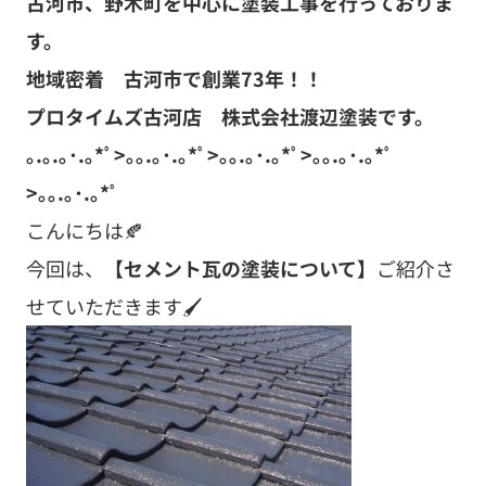
古河市、野木町を中心に塗装工事を行っておりま
す。
地域密着 古河市で創業73
年！！
プロタイムズ古河店 株式会社渡辺塗装です。
｡.｡.｡･.｡*ﾟ>｡｡.｡･.｡*ﾟ>｡｡.｡･.｡*ﾟ>｡｡.｡･.｡*ﾟ
>｡｡.｡･.｡*ﾟ
こんにちは🍂
今回は、
【セメント瓦の塗装
に
ついて】
ご紹介さ
せていただきます🖌️