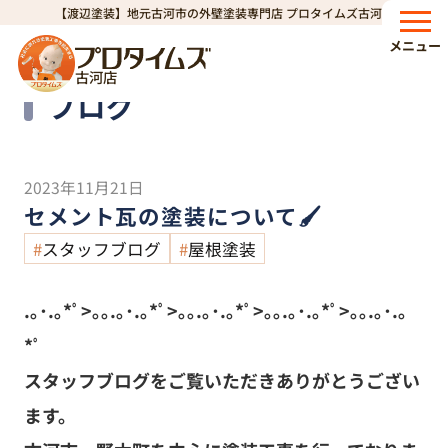
【渡辺塗装】地元古河市の外壁塗装専門店 プロタイムズ古河店
HOME
ブログ
セメント瓦の塗装について🖌️
>
>
メニュー
古河店
Blog
ブログ
2023年11月21日
セメント瓦の塗装について🖌️
スタッフブログ
屋根塗装
.｡･.｡*ﾟ>｡｡.｡･.｡*ﾟ>｡｡.｡･.｡*ﾟ>｡｡.｡･.｡*ﾟ>｡｡.｡･.｡
*ﾟ
スタッフブログをご覧いただきありがとうござい
ます。