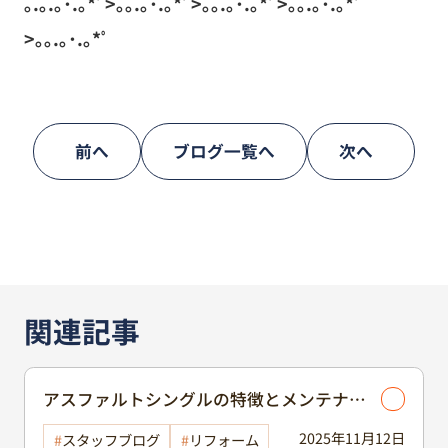
｡.｡.｡･.｡*ﾟ>｡｡.｡･.｡*ﾟ>｡｡.｡･.｡*ﾟ>｡｡.｡･.｡*ﾟ
>｡｡.｡･.｡*ﾟ
前へ
ブログ一覧へ
次へ
関連記事
アスファルトシングルの特徴とメンテナン
ス/屋根塗装
2025年11月12日
スタッフブログ
リフォーム