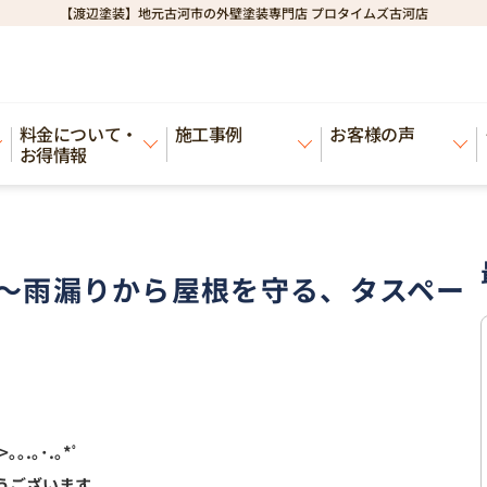
【渡辺塗装】地元古河市の外壁塗装専門店 プロタイムズ古河店
漏りから屋根を守る、タスペーサーとは～
料金について・
施工事例
お客様の声
お得情報
～雨漏りから屋根を守る、タスペー
>｡｡.｡･.｡*ﾟ
うございます。