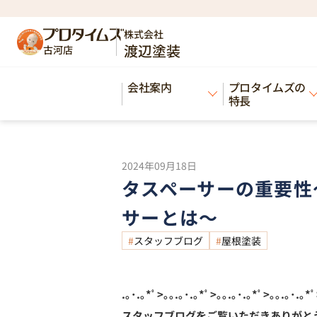
HOME
ブログ
タスペーサーの重要性～雨
>
>
株式会社
渡辺塗装
古河店
Blog
会社案内
プロタイムズの
ブログ
特長
2024年09月18日
タスペーサーの重要性
サーとは～
スタッフブログ
屋根塗装
.｡･.｡*ﾟ>｡｡.｡･.｡*ﾟ>｡｡.｡･.｡*ﾟ>｡｡.｡･.｡*ﾟ
スタッフブログをご覧いただきありがと