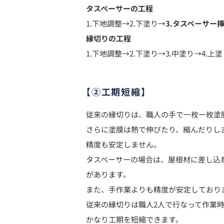
タスペーサーの工程
1.
下地調整
→2.
下塗り
→
3.
タスペーサー
縁切りの工程
1.
下地調整
→2.
下塗り
→3.
中塗り
→4.
上塗
【②工期短縮】
従来の縁切りは、職人の手で一枚一枚塗
さらに塗膜は熱で伸びたり、縮んだりし
精度も安定しません。
タスペーサーの場合は、屋根材に差し込
があります。
また、手作業よりも精度が安定しており
従来の縁切りは職人2人で行なって作業時
かなり工期を短縮できます。