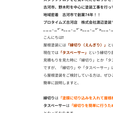
古河市、野木町を中心に塗装工事を行っ
地域密着 古河市で創業74
年！！
プロタイムズ古河店 株式会社渡辺塗装
｡.｡.｡･.｡*ﾟ>｡｡.｡･.｡*ﾟ>｡｡.｡･.｡*ﾟ>｡｡.｡･.
こんにちは❗
屋根塗装には
「縁切り（えんぎり）」
と
現在では
「タスペーサー」
という縁切り
見積もりを見た時に「縁切り」とか「タ
ですが、「縁切り」や「タスペーサー」
ら屋根塗装をご検討している方は、ぜひ
簡単に説明しますと、
縁切り
は
「塗膜に切り込みを入れて屋根
タスペーサー
は
「縁切りを簡単に行うた
となっております。