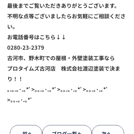
最後までご覧いただきありがとうございます。
不明な点等ございましたらお気軽にご相談くださ
い。
お電話番号はこちら↓↓
0280-23-2379
古河市、野木町での屋根・外壁塗装工事なら
プロタイムズ古河店 株式会社渡辺塗装で決ま
り！！
｡.｡.｡･.｡*ﾟ>｡｡.｡･.｡*ﾟ>｡｡.｡･.｡*ﾟ>｡｡.｡･.｡*ﾟ
>｡｡.｡･.｡*ﾟ
前へ
ブログ一覧へ
次へ