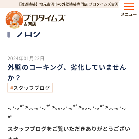
【渡辺塗装】地元古河市の外壁塗装専門店 プロタイムズ古河店
HOME
ブログ
外壁のコーキング、劣化していませんか？
>
>
メニュー
古河店
Blog
ブログ
2024年01月22日
外壁のコーキング、劣化していません
か？
スタッフブログ
.｡･.｡*ﾟ>｡｡.｡･.｡*ﾟ>｡｡.｡･.｡*ﾟ>｡｡.｡･.｡*ﾟ>｡｡.｡･.｡
*ﾟ
スタッフブログをご覧いただきありがとうござい