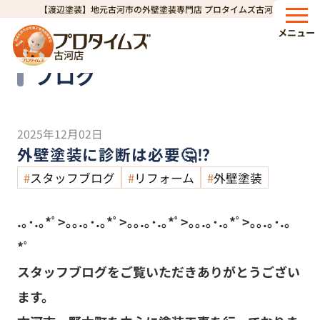
【渡辺塗装】地元古河市の外壁塗装専門店 プロタイムズ古河店
HOME
ブログ
外壁塗装に診断は必要🤔⁉️
>
>
メニュー
古河店
Blog
ブログ
2025年12月02日
外壁塗装に診断は必要🤔⁉️
スタッフブログ
リフォーム
外壁塗装
.｡･.｡*ﾟ>｡｡.｡･.｡*ﾟ>｡｡.｡･.｡*ﾟ>｡｡.｡･.｡*ﾟ>｡｡.｡･.｡
*ﾟ
スタッフブログをご覧いただきありがとうござい
ます。