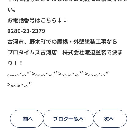
い。
お電話番号はこちら↓↓
0280-23-2379
古河市、野木町での屋根・外壁塗装工事なら
プロタイムズ古河店 株式会社渡辺塗装で決ま
り！！
｡.｡.｡･.｡*ﾟ>｡｡.｡･.｡*ﾟ>｡｡.｡･.｡*ﾟ>｡｡.｡･.｡*ﾟ
>｡｡.｡･.｡*ﾟ
前へ
ブログ一覧へ
次へ