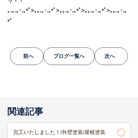
｡.｡.｡･.｡*ﾟ>｡｡.｡･.｡*ﾟ>｡｡.｡･.｡*ﾟ>｡｡.｡･.｡*ﾟ>｡｡.｡･.｡
*ﾟ
前へ
ブログ一覧へ
次へ
関連記事
完工いたしました！/外壁塗装/屋根塗装