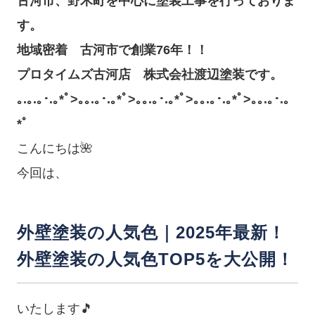
古河市、野木町を中心に塗装工事を行っておりま
す。
地域密着 古河市で創業76
年！！
プロタイムズ古河店 株式会社渡辺塗装です。
｡.｡.｡･.｡*ﾟ>｡｡.｡･.｡*ﾟ>｡｡.｡･.｡*ﾟ>｡｡.｡･.｡*ﾟ>｡｡.｡･.｡
*ﾟ
こんにちは🌺
今回は、
外壁塗装の人気色｜2025年最新！
外壁塗装の人気色TOP5を大公開！
いたします🎵