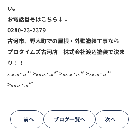
い。
お電話番号はこちら↓↓
0280-23-2379
古河市、野木町での屋根・外壁塗装工事なら
プロタイムズ古河店 株式会社渡辺塗装で決ま
り！！
｡.｡.｡･.｡*ﾟ>｡｡.｡･.｡*ﾟ>｡｡.｡･.｡*ﾟ>｡｡.｡･.｡*ﾟ
>｡｡.｡･.｡*ﾟ
前へ
ブログ一覧へ
次へ