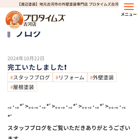
【渡辺塗装】地元古河市の外壁塗装専門店 プロタイムズ古河店
HOME
ブログ
完工いたしました❗
>
>
メニュー
古河店
Blog
ブログ
2024年10月22日
完工いたしました❗
スタッフブログ
リフォーム
外壁塗装
屋根塗装
.｡･.｡*ﾟ>｡｡.｡･.｡*ﾟ>｡｡.｡･.｡*ﾟ>｡｡.｡･.｡*ﾟ>｡｡.｡･.｡
*ﾟ
スタッフブログをご覧いただきありがとうござい
ます。