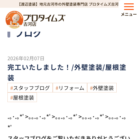
【渡辺塗装】地元古河市の外壁塗装専門店 プロタイムズ古河店
HOME
ブログ
完工いたしました！/外壁塗装/屋根塗装
>
>
メニュー
古河店
Blog
ブログ
2026年02月07日
完工いたしました！/外壁塗装/屋根塗
装
スタッフブログ
リフォーム
外壁塗装
屋根塗装
.｡･.｡*ﾟ>｡｡.｡･.｡*ﾟ>｡｡.｡･.｡*ﾟ>｡｡.｡･.｡*ﾟ>｡｡.｡･.｡
*ﾟ
スタッフブログをご覧いただきありがとうござい