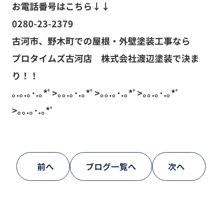
お電話番号はこちら↓↓
0280-23-2379
古河市、野木町での屋根・外壁塗装工事なら
プロタイムズ古河店 株式会社渡辺塗装で決ま
り！！
｡.｡.｡･.｡*ﾟ>｡｡.｡･.｡*ﾟ>｡｡.｡･.｡*ﾟ>｡｡.｡･.｡*ﾟ
>｡｡.｡･.｡*ﾟ
前へ
ブログ一覧へ
次へ