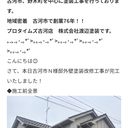
古河市、野木町を中心に塗装工事を行っておりま
す。
地域密着 古河市で創業76年！！
プロタイムズ古河店 株式会社渡辺塗装です。
｡.｡.｡･.｡*ﾟ>｡｡.｡･.｡*ﾟ>｡｡.｡･.｡*ﾟ>｡｡.｡･.｡*ﾟ
>｡｡.｡･.｡*ﾟ
こんにちは😊
さて、本日古河市Ｎ様邸外壁塗装改修工事が完工
いたしました！
◆施工前全景