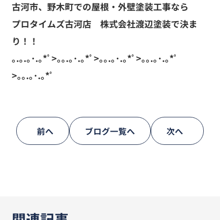
古河市、野木町での屋根・外壁塗装工事なら
プロタイムズ古河店 株式会社渡辺塗装で決ま
り！！
｡.｡.｡･.｡*ﾟ>｡｡.｡･.｡*ﾟ>｡｡.｡･.｡*ﾟ>｡｡.｡･.｡*ﾟ
>｡｡.｡･.｡*ﾟ
前へ
ブログ一覧へ
次へ
関連記事