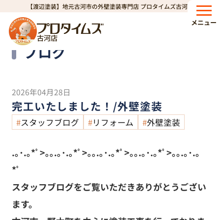
【渡辺塗装】地元古河市の外壁塗装専門店 プロタイムズ古河店
HOME
ブログ
完工いたしました！/外壁塗装
>
>
メニュー
古河店
Blog
ブログ
2026年04月28日
完工いたしました！/外壁塗装
スタッフブログ
リフォーム
外壁塗装
.｡･.｡*ﾟ>｡｡.｡･.｡*ﾟ>｡｡.｡･.｡*ﾟ>｡｡.｡･.｡*ﾟ>｡｡.｡･.｡
*ﾟ
スタッフブログをご覧いただきありがとうござい
ます。