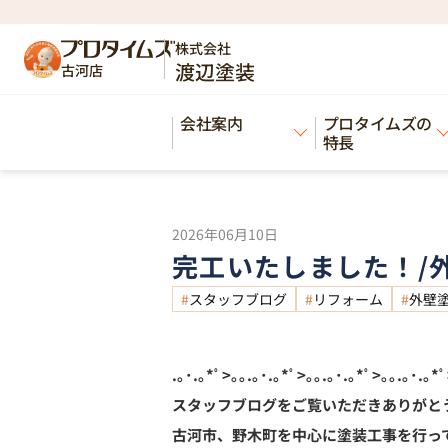
HOME
ブログ
完工いたしました！/外壁塗
>
>
株式会社
渡辺塗装
古河店
Blog
会社案内
プロタイムズの
ブログ
特長
2026年06月10日
完工いたしました！/
スタッフブログ
リフォーム
外壁
.｡･.｡*ﾟ>｡｡.｡･.｡*ﾟ>｡｡.｡･.｡*ﾟ>｡｡.｡･.｡*ﾟ
スタッフブログをご覧いただきありがと
古河市、野木町を中心に塗装工事を行っ