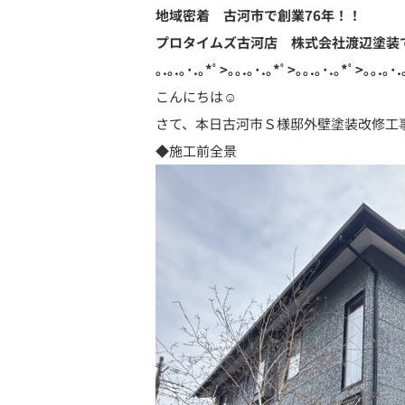
地域密着 古河市で創業76
年！！
プロタイムズ古河店 株式会社渡辺塗装
｡.｡.｡･.｡*ﾟ>｡｡.｡･.｡*ﾟ>｡｡.｡･.｡*ﾟ>｡｡.｡･.
こんにちは☺️
さて、本日古河市Ｓ様邸外壁塗装改修工
◆施工前全景