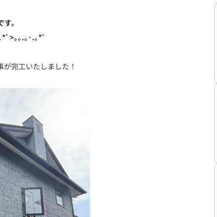
です。
｡*ﾟ>｡｡.｡･.｡*ﾟ
事が完工いたしました！