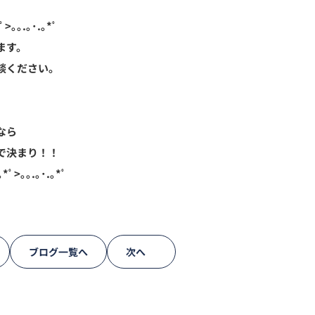
ﾟ>｡｡.｡･.｡*ﾟ
ます。
談ください。
なら
で決まり！！
｡*ﾟ>｡｡.｡･.｡*ﾟ
ブログ一覧へ
次へ