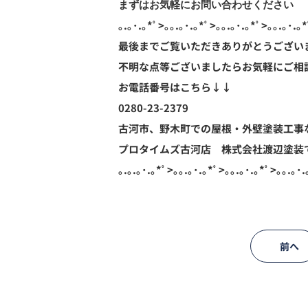
まずはお気軽にお問い合わせください
｡.｡･.｡*ﾟ>｡｡.｡･.｡*ﾟ>｡｡.｡･.｡*ﾟ>｡｡.｡･.｡*
最後までご覧いただきありがとうござい
不明な点等ございましたらお気軽にご相
お電話番号はこちら↓↓
0280-23-2379
古河市、野木町での屋根・外壁塗装工事
プロタイムズ古河店 株式会社渡辺塗装
｡.｡.｡･.｡*ﾟ>｡｡.｡･.｡*ﾟ>｡｡.｡･.｡*ﾟ>｡｡.｡･.
前へ