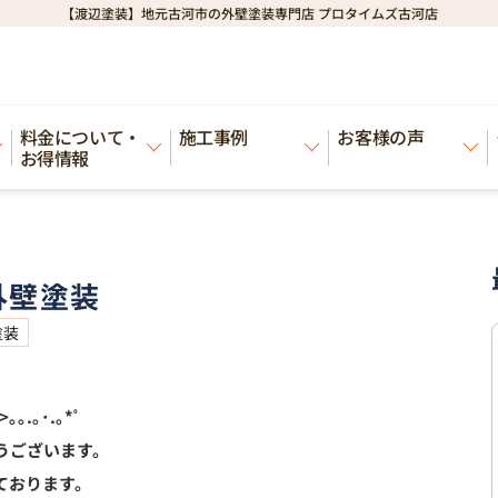
【渡辺塗装】地元古河市の外壁塗装専門店 プロタイムズ古河店
装
料金について・
施工事例
お客様の声
お得情報
外壁塗装
塗装
>｡｡.｡･.｡*ﾟ
うございます。
ております。