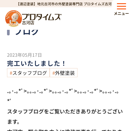
【渡辺塗装】地元古河市の外壁塗装専門店 プロタイムズ古河店
HOME
ブログ
完工いたしました！
>
>
メニュー
古河店
Blog
ブログ
2023年05月17日
完工いたしました！
スタッフブログ
外壁塗装
.｡･.｡*ﾟ>｡｡.｡･.｡*ﾟ>｡｡.｡･.｡*ﾟ>｡｡.｡･.｡*ﾟ>｡｡.｡･.｡
*ﾟ
スタッフブログをご覧いただきありがとうござい
ます。