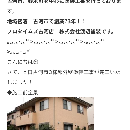
古河市、野木町を中心に塗装工事を行っておりま
す。
地域密着 古河市で創業73年！！
プロタイムズ古河店 株式会社渡辺塗装です。
｡.｡.｡･.｡*ﾟ>｡｡.｡･.｡*ﾟ>｡｡.｡･.｡*ﾟ>｡｡.｡･.｡*ﾟ
>｡｡.｡･.｡*ﾟ
こんにちは😊
さて、本日古河市O様邸外壁塗装工事が完工いた
しました！
◆施工前全景