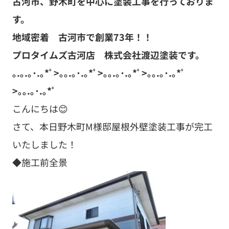
古河市、野木町を中心に塗装工事を行っておりま
す。
地域密着 古河市で創業73年！！
プロタイムズ古河店 株式会社渡辺塗装です。
｡.｡.｡･.｡*ﾟ>｡｡.｡･.｡*ﾟ>｡｡.｡･.｡*ﾟ>｡｡.｡･.｡*ﾟ
>｡｡.｡･.｡*ﾟ
こんにちは😊
さて、本日野木町M様邸屋根外壁塗装工事が完工
いたしました！
◆施工前全景