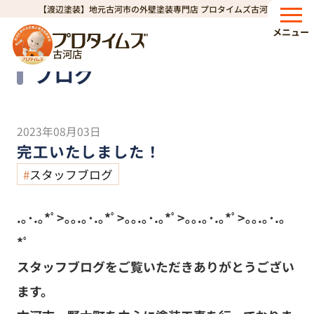
【渡辺塗装】地元古河市の外壁塗装専門店 プロタイムズ古河店
HOME
ブログ
完工いたしました！
>
>
メニュー
古河店
Blog
ブログ
2023年08月03日
完工いたしました！
スタッフブログ
.｡･.｡*ﾟ>｡｡.｡･.｡*ﾟ>｡｡.｡･.｡*ﾟ>｡｡.｡･.｡*ﾟ>｡｡.｡･.｡
*ﾟ
スタッフブログをご覧いただきありがとうござい
ます。