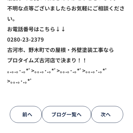
不明な点等ございましたらお気軽にご相談くださ
い。
お電話番号はこちら↓↓
0280-23-2379
古河市、野木町での屋根・外壁塗装工事なら
プロタイムズ古河店で決まり！！
｡.｡.｡･.｡*ﾟ>｡｡.｡･.｡*ﾟ>｡｡.｡･.｡*ﾟ>｡｡.｡･.｡*ﾟ
>｡｡.｡･.｡*ﾟ
前へ
ブログ一覧へ
次へ