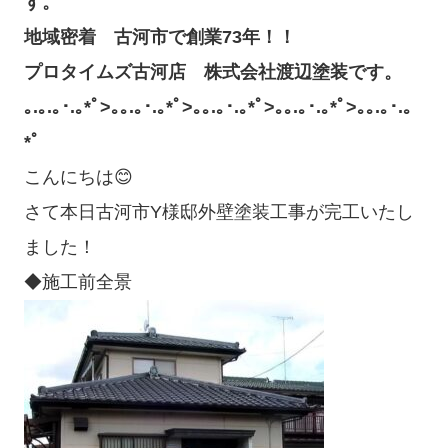
す。
地域密着 古河市で創業73年！！
プロタイムズ古河店 株式会社渡辺塗装です。
｡.｡.｡･.｡*ﾟ>｡｡.｡･.｡*ﾟ>｡｡.｡･.｡*ﾟ>｡｡.｡･.｡*ﾟ>｡｡.｡･.｡
*ﾟ
こんにちは😊
さて本日古河市Y様邸外壁塗装工事が完工いたし
ました！
◆施工前全景