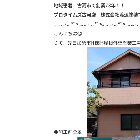
地域密着 古河市で創業73年！！
プロタイムズ古河店 株式会社渡辺塗装
｡.｡.｡･.｡*ﾟ>｡｡.｡･.｡*ﾟ>｡｡.｡･.｡*ﾟ>｡｡.｡･.
こんにちは😊
さて、先日加須市H様邸屋根外壁塗装工
◆施工前全景