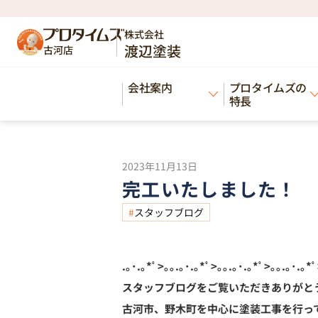
HOME
ブログ
完工いたしました！
>
>
株式会社
渡辺塗装
古河店
Blog
会社案内
プロタイムズの
ブログ
特長
2023年11月13日
完工いたしました！
スタッフブログ
.｡･.｡*ﾟ>｡｡.｡･.｡*ﾟ>｡｡.｡･.｡*ﾟ>｡｡.｡･.｡*ﾟ
スタッフブログをご覧いただきありがと
古河市、野木町を中心に塗装工事を行っ