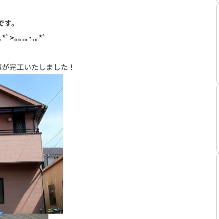
です。
｡*ﾟ>｡｡.｡･.｡*ﾟ
事が完工いたしました！