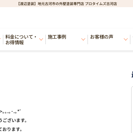
【渡辺塗装】地元古河市の外壁塗装専門店 プロタイムズ古河店
料金について・
施工事例
お客様の声
お得情報
>｡｡.｡･.｡*ﾟ
うございます。
ております。