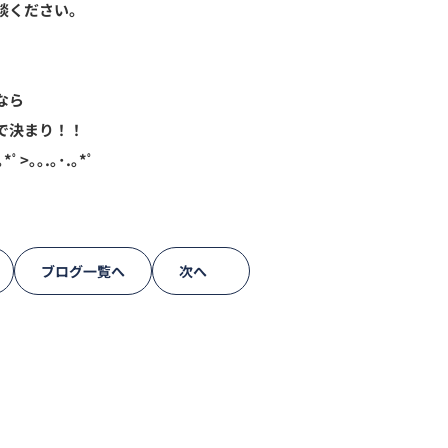
談ください。
なら
で決まり！！
｡*ﾟ>｡｡.｡･.｡*ﾟ
ブログ一覧へ
次へ