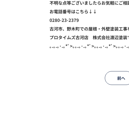
不明な点等ございましたらお気軽にご相
お電話番号はこちら↓↓
0280-23-2379
古河市、野木町での屋根・外壁塗装工事
プロタイムズ古河店 株式会社渡辺塗装
｡.｡.｡･.｡*ﾟ>｡｡.｡･.｡*ﾟ>｡｡.｡･.｡*ﾟ>｡｡.｡･.
前へ