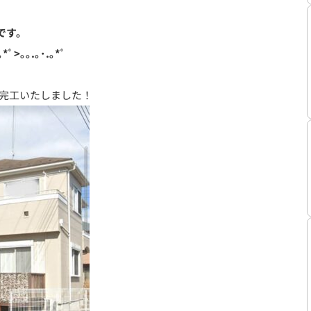
です。
｡*ﾟ>｡｡.｡･.｡*ﾟ
が完工いたしました！