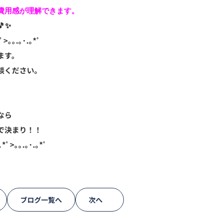
用感が理解できます。

🎵✨
ﾟ>｡｡.｡･.｡*ﾟ
ます。
談ください。
なら
で決まり！！
｡*ﾟ>｡｡.｡･.｡*ﾟ
ブログ一覧へ
次へ