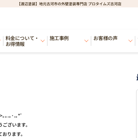
【渡辺塗装】地元古河市の外壁塗装専門店 プロタイムズ古河店
料金について・
施工事例
お客様の声
お得情報
>｡｡.｡･.｡*ﾟ
うございます。
ております。