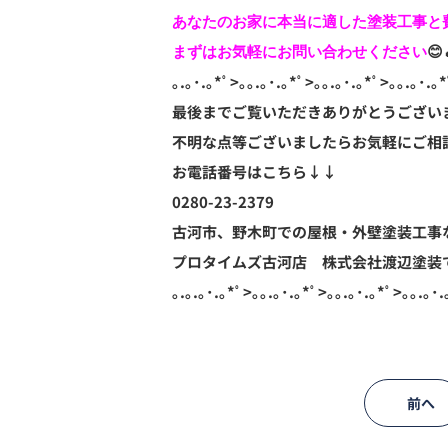
あなたのお家に本当に適した塗装工事と費
まずはお気軽にお問い合わせください
😊
｡.｡･.｡*ﾟ>｡｡.｡･.｡*ﾟ>｡｡.｡･.｡*ﾟ>｡｡.｡･.｡*
最後までご覧いただきありがとうござい
不明な点等ございましたらお気軽にご相
お電話番号はこちら↓↓
0280-23-2379
古河市、野木町での屋根・外壁塗装工事
プロタイムズ古河店 株式会社渡辺塗装
｡.｡.｡･.｡*ﾟ>｡｡.｡･.｡*ﾟ>｡｡.｡･.｡*ﾟ>｡｡.｡･.
前へ