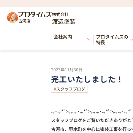
HOME
ブログ
完工いたしました！
>
>
株式会社
渡辺塗装
古河店
Blog
会社案内
プロタイムズの
ブログ
特長
2023年11月30日
完工いたしました！
スタッフブログ
.｡･.｡*ﾟ>｡｡.｡･.｡*ﾟ>｡｡.｡･.｡*ﾟ>｡｡.｡･.｡*ﾟ
スタッフブログをご覧いただきありがと
古河市、野木町を中心に塗装工事を行っ