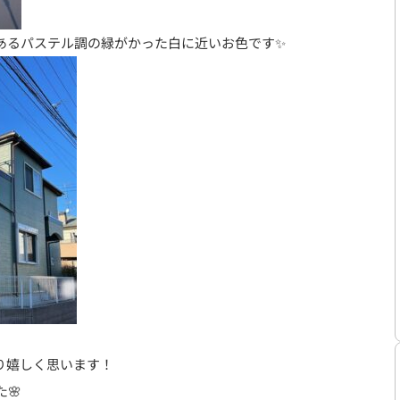
あるパステル調の緑がかった白に近いお色です✨
り嬉しく思います！
🌸