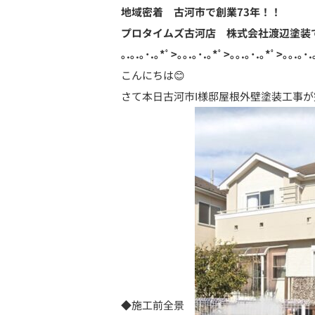
地域密着 古河市で創業73年！！
プロタイムズ古河店 株式会社渡辺塗装
｡.｡.｡･.｡*ﾟ>｡｡.｡･.｡*ﾟ>｡｡.｡･.｡*ﾟ>｡｡.｡･.
こんにちは😊
さて本日古河市I様邸屋根外壁塗装工事
◆施工前全景