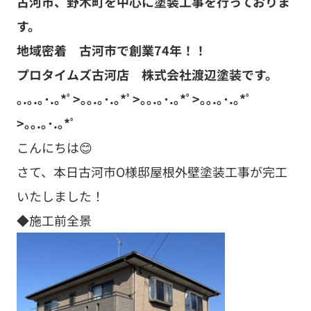
古河市、野木町を中心に塗装工事を行っておりま
す。
地域密着 古河市で創業74年！！
プロタイムズ古河店 株式会社渡辺塗装です。
｡.｡.｡･.｡*ﾟ>｡｡.｡･.｡*ﾟ>｡｡.｡･.｡*ﾟ>｡｡.｡･.｡*ﾟ
>｡｡.｡･.｡*ﾟ
こんにちは😊
さて、本日古河市O様邸屋根外壁塗装工事が完工
いたしました！
◆施工前全景