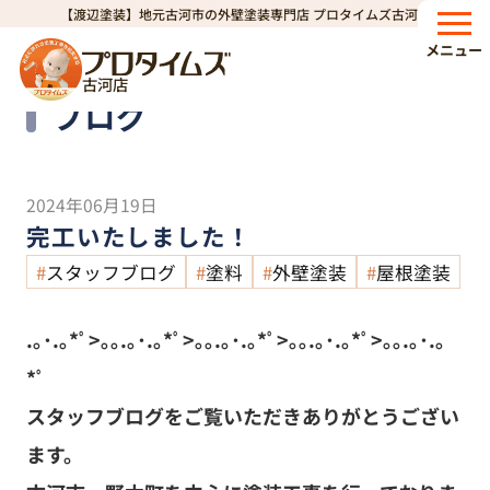
【渡辺塗装】地元古河市の外壁塗装専門店 プロタイムズ古河店
HOME
ブログ
完工いたしました！
>
>
メニュー
古河店
Blog
ブログ
2024年06月19日
完工いたしました！
スタッフブログ
塗料
外壁塗装
屋根塗装
.｡･.｡*ﾟ>｡｡.｡･.｡*ﾟ>｡｡.｡･.｡*ﾟ>｡｡.｡･.｡*ﾟ>｡｡.｡･.｡
*ﾟ
スタッフブログをご覧いただきありがとうござい
ます。