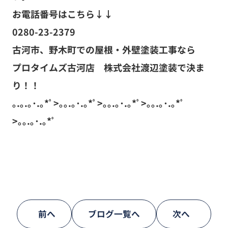
お電話番号はこちら↓↓
0280-23-2379
古河市、野木町での屋根・外壁塗装工事なら
プロタイムズ古河店 株式会社渡辺塗装で決ま
り！！
｡.｡.｡･.｡*ﾟ>｡｡.｡･.｡*ﾟ>｡｡.｡･.｡*ﾟ>｡｡.｡･.｡*ﾟ
>｡｡.｡･.｡*ﾟ
前へ
ブログ一覧へ
次へ