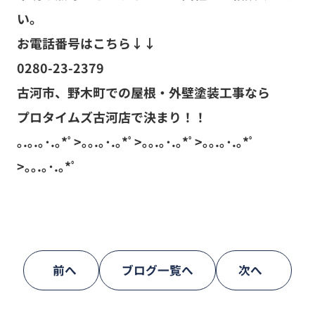
い。
お電話番号はこちら↓↓
0280-23-2379
古河市、野木町での屋根・外壁塗装工事なら
プロタイムズ古河店で決まり！！
｡.｡.｡･.｡*ﾟ>｡｡.｡･.｡*ﾟ>｡｡.｡･.｡*ﾟ>｡｡.｡･.｡*ﾟ
>｡｡.｡･.｡*ﾟ
前へ
ブログ一覧へ
次へ