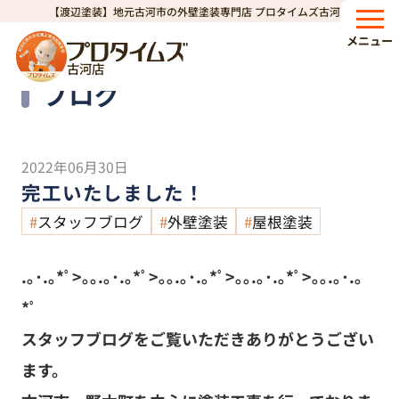
【渡辺塗装】地元古河市の外壁塗装専門店 プロタイムズ古河店
HOME
ブログ
完工いたしました！
>
>
メニュー
古河店
Blog
ブログ
2022年06月30日
完工いたしました！
スタッフブログ
外壁塗装
屋根塗装
.｡･.｡*ﾟ>｡｡.｡･.｡*ﾟ>｡｡.｡･.｡*ﾟ>｡｡.｡･.｡*ﾟ>｡｡.｡･.｡
*ﾟ
スタッフブログをご覧いただきありがとうござい
ます。