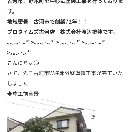
古河市、野木町を中心に塗装工事を行っておりま
す。
地域密着 古河市で創業72年！！
プロタイムズ古河店 株式会社渡辺塗装です。
｡.｡.｡･.｡*ﾟ>｡｡.｡･.｡*ﾟ>｡｡.｡･.｡*ﾟ>｡｡.｡･.｡*ﾟ
>｡｡.｡･.｡*ﾟ
こんにちは😊
さて、先日古河市W様邸外壁塗装工事が完工いた
しました！
◆施工前全景