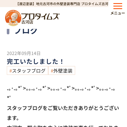
【渡辺塗装】地元古河市の外壁塗装専門店 プロタイムズ古河店
HOME
ブログ
完工いたしました！
>
>
メニュー
古河店
Blog
ブログ
2022年09月14日
完工いたしました！
スタッフブログ
外壁塗装
.｡･.｡*ﾟ>｡｡.｡･.｡*ﾟ>｡｡.｡･.｡*ﾟ>｡｡.｡･.｡*ﾟ>｡｡.｡･.｡
*ﾟ
スタッフブログをご覧いただきありがとうござい
ます。