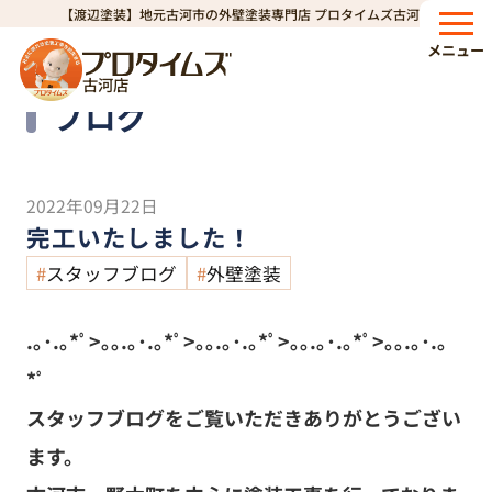
【渡辺塗装】地元古河市の外壁塗装専門店 プロタイムズ古河店
HOME
ブログ
完工いたしました！
>
>
メニュー
古河店
Blog
ブログ
2022年09月22日
完工いたしました！
スタッフブログ
外壁塗装
.｡･.｡*ﾟ>｡｡.｡･.｡*ﾟ>｡｡.｡･.｡*ﾟ>｡｡.｡･.｡*ﾟ>｡｡.｡･.｡
*ﾟ
スタッフブログをご覧いただきありがとうござい
ます。