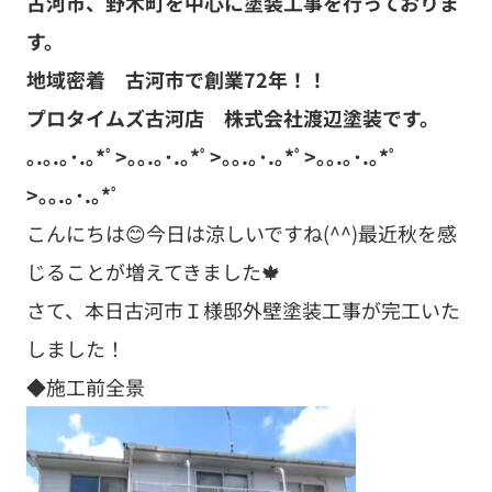
古河市、野木町を中心に塗装工事を行っておりま
す。
地域密着 古河市で創業72年！！
プロタイムズ古河店 株式会社渡辺塗装です。
｡.｡.｡･.｡*ﾟ>｡｡.｡･.｡*ﾟ>｡｡.｡･.｡*ﾟ>｡｡.｡･.｡*ﾟ
>｡｡.｡･.｡*ﾟ
こんにちは😊今日は涼しいですね(^^)最近秋を感
じることが増えてきました🍁
さて、本日古河市Ｉ様邸外壁塗装工事が完工いた
しました！
◆施工前全景