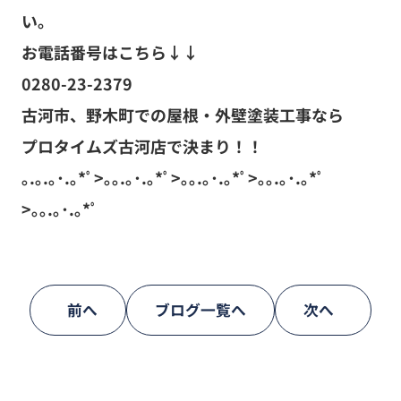
い。
お電話番号はこちら↓↓
0280-23-2379
古河市、野木町での屋根・外壁塗装工事なら
プロタイムズ古河店で決まり！！
｡.｡.｡･.｡*ﾟ>｡｡.｡･.｡*ﾟ>｡｡.｡･.｡*ﾟ>｡｡.｡･.｡*ﾟ
>｡｡.｡･.｡*ﾟ
前へ
ブログ一覧へ
次へ