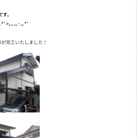
です。
｡*ﾟ>｡｡.｡･.｡*ﾟ
事が完工いたしました！