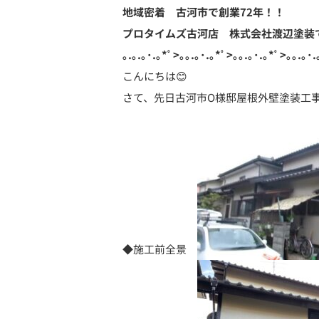
地域密着 古河市で創業72年！！
プロタイムズ古河店 株式会社渡辺塗装
｡.｡.｡･.｡*ﾟ>｡｡.｡･.｡*ﾟ>｡｡.｡･.｡*ﾟ>｡｡.｡･.
こんにちは😊
さて、先日古河市O様邸屋根外壁塗装工
◆施工前全景