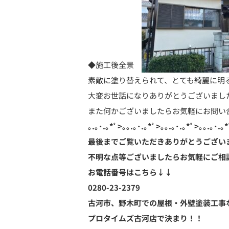
◆施工後全景
素敵に塗り替えられて、とても綺麗に明
大変お世話になりありがとうございまし
また何かございましたらお気軽にお問い
｡.｡･.｡*ﾟ>｡｡.｡･.｡*ﾟ>｡｡.｡･.｡*ﾟ>｡｡.｡･.｡*
最後までご覧いただきありがとうござい
不明な点等ございましたらお気軽にご相
お電話番号はこちら↓↓
0280-23-2379
古河市、野木町での屋根・外壁塗装工事
プロタイムズ古河店で決まり！！