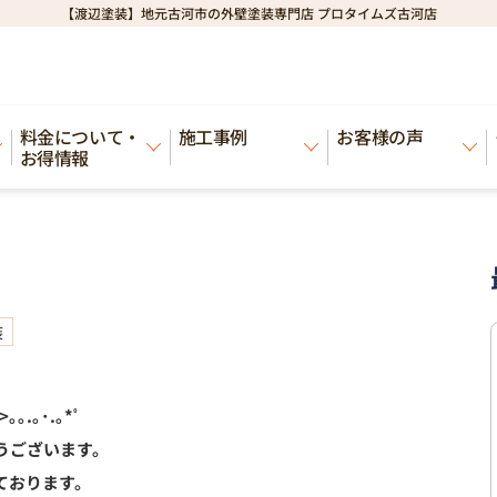
【渡辺塗装】地元古河市の外壁塗装専門店 プロタイムズ古河店
料金について・
施工事例
お客様の声
お得情報
装
>｡｡.｡･.｡*ﾟ
うございます。
ております。