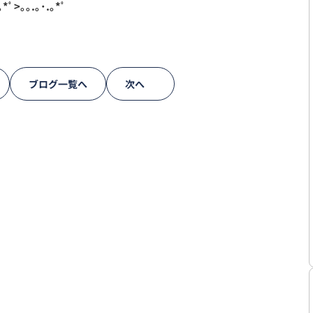
｡*ﾟ>｡｡.｡･.｡*ﾟ
ブログ一覧へ
次へ