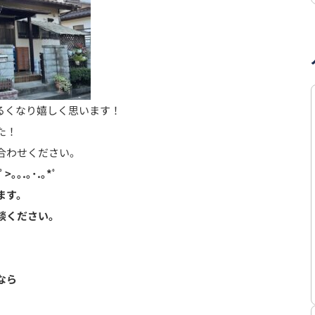
るくなり嬉しく思います！
た！
合わせください。
ﾟ>｡｡.｡･.｡*ﾟ
ます。
談ください。
なら