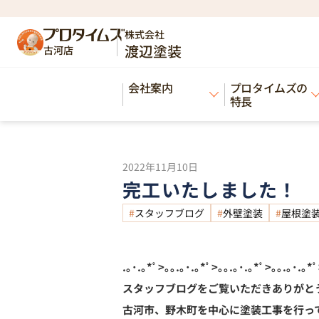
HOME
ブログ
完工いたしました！
>
>
株式会社
渡辺塗装
古河店
Blog
会社案内
プロタイムズの
ブログ
特長
2022年11月10日
完工いたしました！
スタッフブログ
外壁塗装
屋根塗
.｡･.｡*ﾟ>｡｡.｡･.｡*ﾟ>｡｡.｡･.｡*ﾟ>｡｡.｡･.｡*ﾟ
スタッフブログをご覧いただきありがと
古河市、野木町を中心に塗装工事を行っ