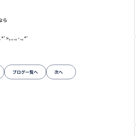
なら
｡*ﾟ>｡｡.｡･.｡*ﾟ
ブログ一覧へ
次へ