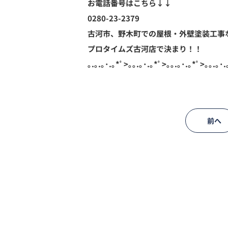
お電話番号はこちら↓↓
0280-23-2379
古河市、野木町での屋根・外壁塗装工事
プロタイムズ古河店で決まり！！
｡.｡.｡･.｡*ﾟ>｡｡.｡･.｡*ﾟ>｡｡.｡･.｡*ﾟ>｡｡.｡･.
前へ