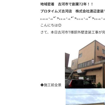
地域密着 古河市で創業72年！！
プロタイムズ古河店 株式会社渡辺塗装
｡.｡.｡･.｡*ﾟ>｡｡.｡･.｡*ﾟ>｡｡.｡･.｡*ﾟ>｡｡.｡･.
こんにちは😊
さて、本日古河市T様邸外壁塗装工事が
◆施工前全景