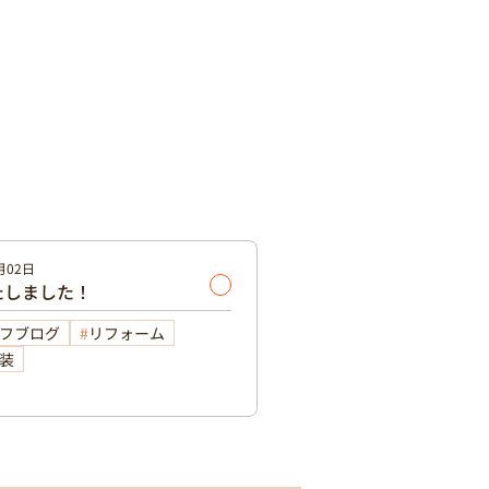
月02日
たしました！
フブログ
リフォーム
装