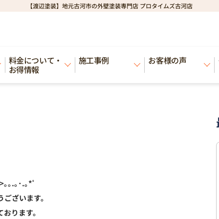
【渡辺塗装】地元古河市の外壁塗装専門店 プロタイムズ古河店
料金について・
施工事例
お客様の声
お得情報
>｡｡.｡･.｡*ﾟ
うございます。
ております。