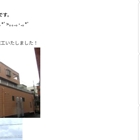
です。
｡*ﾟ>｡｡.｡･.｡*ﾟ
完工いたしました！