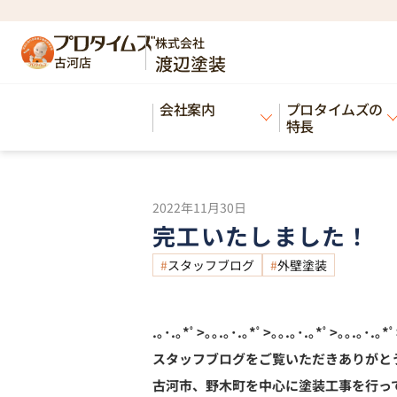
HOME
ブログ
完工いたしました！
>
>
株式会社
渡辺塗装
古河店
Blog
会社案内
プロタイムズの
ブログ
特長
2022年11月30日
完工いたしました！
スタッフブログ
外壁塗装
.｡･.｡*ﾟ>｡｡.｡･.｡*ﾟ>｡｡.｡･.｡*ﾟ>｡｡.｡･.｡*ﾟ
スタッフブログをご覧いただきありがと
古河市、野木町を中心に塗装工事を行っ