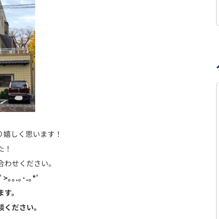
り嬉しく思います！
た！
合わせください。
ﾟ>｡｡.｡･.｡*ﾟ
ます。
談ください。