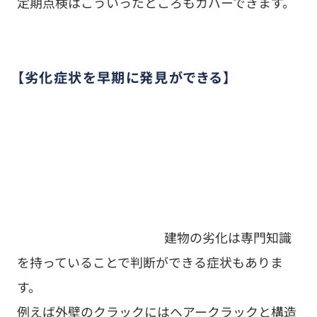
定期点検はこういったところもカバーできます。
【劣化症状を早期に発見ができる】
建物の劣化は専門知識を持っていることで判断が
できる症状もあります。
例えば外壁のクラックにはヘアークラックと構造
クラックがあり、損傷の規模や深刻度が違いま
す。
本格的に工事が必要になる場合もありますし、
1〜2時間ほどで補修ができてしまうこともありま
す。
劣化が激しくでている場合はメンテナンスが必要