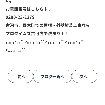
>｡｡.｡･.｡*ﾟ
前へ
ブログ一覧へ
次へ
関連記事
完工いたしました！
2022年07月14日
スタッフブログ
外壁塗装