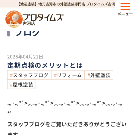
【渡辺塗装】地元古河市の外壁塗装専門店 プロタイムズ古河店
HOME
ブログ
定期点検のメリットとは
>
>
メニュー
古河店
Blog
ブログ
2026年04月21日
定期点検のメリットとは
スタッフブログ
リフォーム
外壁塗装
屋根塗装
.｡･.｡*ﾟ>｡｡.｡･.｡*ﾟ>｡｡.｡･.｡*ﾟ>｡｡.｡･.｡*ﾟ>｡｡.｡･.｡
*ﾟ
スタッフブログをご覧いただきありがとうござい
ます。