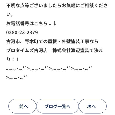
不明な点等ございましたらお気軽にご相談くださ
い。
お電話番号はこちら↓↓
0280-23-2379
古河市、野木町での屋根・外壁塗装工事なら
プロタイムズ古河店 株式会社渡辺塗装で決ま
り！！
｡.｡.｡･.｡*ﾟ>｡｡.｡･.｡*ﾟ>｡｡.｡･.｡*ﾟ>｡｡.｡･.｡*ﾟ
>｡｡.｡･.｡*ﾟ
前へ
ブログ一覧へ
次へ