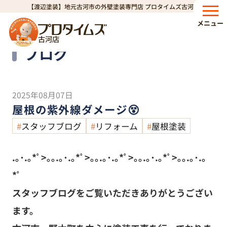
【渡辺塗装】地元古河市の外壁塗装専門店 プロタイムズ古河店
HOME
ブログ
屋根の紫外線ダメージ😵
>
>
メニュー
古河店
Blog
ブログ
2025年08月07日
屋根の紫外線ダメージ😵
スタッフブログ
リフォーム
屋根塗装
.｡･.｡*ﾟ>｡｡.｡･.｡*ﾟ>｡｡.｡･.｡*ﾟ>｡｡.｡･.｡*ﾟ>｡｡.｡･.｡
*ﾟ
スタッフブログをご覧いただきありがとうござい
ます。