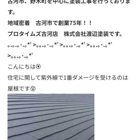
古河市、野木町を中心に塗装工事を行っておりま
す。
地域密着 古河市で創業75
年！！
プロタイムズ古河店 株式会社渡辺塗装です。
｡.｡.｡･.｡*ﾟ>｡｡.｡･.｡*ﾟ>｡｡.｡･.｡*ﾟ>｡｡.｡･.｡*ﾟ
>｡｡.｡･.｡*ﾟ
こんにちは🏵️
住宅に関して紫外線で1番ダメージを受けるのは
屋根です😵