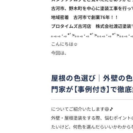
古河市、野木町を中心に塗装工事を行っ
地域密着 古河市で創業76
年！！
プロタイムズ古河店 株式会社渡辺塗装
｡.｡.｡･.｡*ﾟ>｡｡.｡･.｡*ﾟ>｡｡.｡･.｡*ﾟ>｡｡.｡･.
こんにちは☺️
今回は、
屋根の色選び｜外壁の色
門家が【事例付き】で徹底
についてご紹介いたします😆🎵
外壁・屋根塗装をする際、悩むポイント
たいけど、何色を選んだらいいかわから