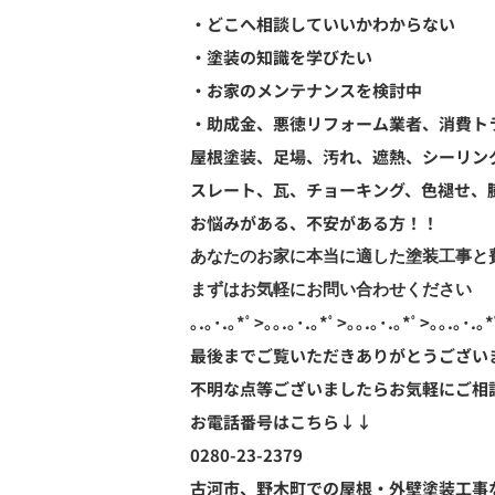
・どこへ相談していいかわからない
・塗装の知識を学びたい
・お家のメンテナンスを検討中
・助成金、悪徳リフォーム業者、消費ト
屋根塗装、足場、汚れ、遮熱、シーリン
スレート、瓦、チョーキング、色褪せ、
お悩みがある、不安がある方！！
あなたのお家に本当に適した塗装工事と費
まずはお気軽にお問い合わせください
｡.｡･.｡*ﾟ>｡｡.｡･.｡*ﾟ>｡｡.｡･.｡*ﾟ>｡｡.｡･.｡*
最後までご覧いただきありがとうござい
不明な点等ございましたらお気軽にご相
お電話番号はこちら↓↓
0280-23-2379
古河市、野木町での屋根・外壁塗装工事