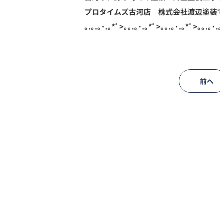
プロタイムズ古河店 株式会社渡辺塗装
｡.｡.｡･.｡*ﾟ>｡｡.｡･.｡*ﾟ>｡｡.｡･.｡*ﾟ>｡｡.｡･.
前へ