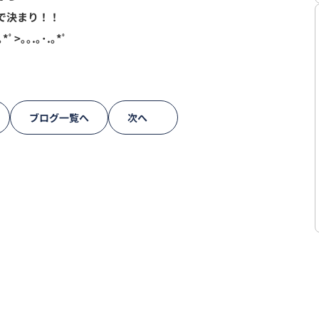
で決まり！！
｡*ﾟ>｡｡.｡･.｡*ﾟ
ブログ一覧へ
次へ