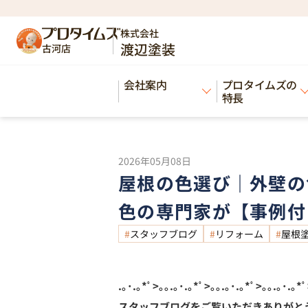
HOME
ブログ
屋根の色選び｜外壁の色に
>
>
株式会社
渡辺塗装
古河店
Blog
会社案内
プロタイムズの
ブログ
特長
2026年05月08日
屋根の色選び｜外壁の
色の専門家が【事例付
スタッフブログ
リフォーム
屋根
.｡･.｡*ﾟ>｡｡.｡･.｡*ﾟ>｡｡.｡･.｡*ﾟ>｡｡.｡･.｡*ﾟ
スタッフブログをご覧いただきありがと