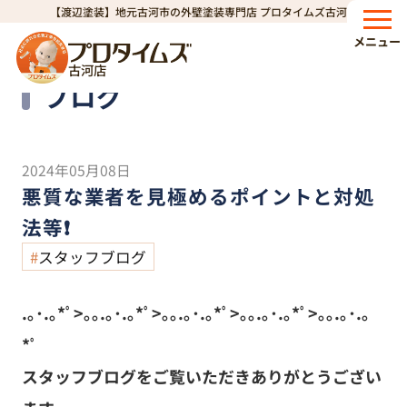
【渡辺塗装】地元古河市の外壁塗装専門店 プロタイムズ古河店
HOME
ブログ
悪質な業者を見極めるポイントと対処法等❗
>
>
メニュー
古河店
Blog
ブログ
2024年05月08日
悪質な業者を見極めるポイントと対処
法等❗
スタッフブログ
.｡･.｡*ﾟ>｡｡.｡･.｡*ﾟ>｡｡.｡･.｡*ﾟ>｡｡.｡･.｡*ﾟ>｡｡.｡･.｡
*ﾟ
スタッフブログをご覧いただきありがとうござい