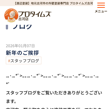
【渡辺塗装】地元古河市の外壁塗装専門店 プロタイムズ古河店
HOME
ブログ
新年のご挨拶
>
>
メニュー
古河店
Blog
ブログ
2026年01月07日
新年のご挨拶
スタッフブログ
.
｡･.｡*ﾟ>｡｡.｡･.｡*ﾟ>｡｡.｡･.｡*ﾟ>｡｡.｡･.｡*ﾟ>｡｡.｡･.｡
*ﾟ
スタッフブログをご覧いただきありがとうござい
ます。