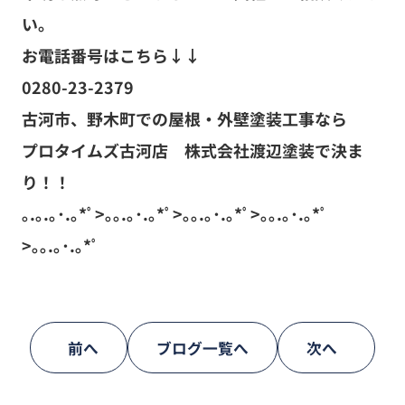
い。
お電話番号はこちら↓↓
0280-23-2379
古河市、野木町での屋根・外壁塗装工事なら
プロタイムズ古河店 株式会社渡辺塗装で決ま
り！！
｡.｡.｡･.｡*ﾟ>｡｡.｡･.｡*ﾟ>｡｡.｡･.｡*ﾟ>｡｡.｡･.｡*ﾟ
>｡｡.｡･.｡*ﾟ
前へ
ブログ一覧へ
次へ