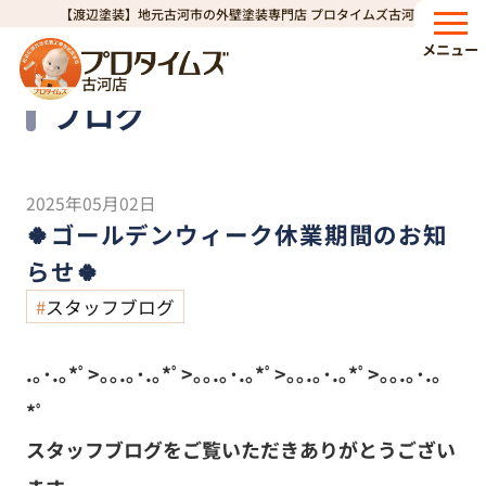
【渡辺塗装】地元古河市の外壁塗装専門店 プロタイムズ古河店
HOME
ブログ
🍀ゴールデンウィーク休業期間のお知らせ🍀
>
>
メニュー
古河店
Blog
ブログ
2025年05月02日
🍀ゴールデンウィーク休業期間のお知
らせ🍀
スタッフブログ
.
｡･.｡*ﾟ>｡｡.｡･.｡*ﾟ>｡｡.｡･.｡*ﾟ>｡｡.｡･.｡*ﾟ>｡｡.｡･.｡
*ﾟ
スタッフブログをご覧いただきありがとうござい