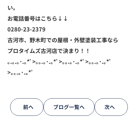
い。
お電話番号はこちら↓↓
0280-23-2379
古河市、野木町での屋根・外壁塗装工事なら
プロタイムズ古河店で決まり！！
｡.｡.｡･.｡*ﾟ>｡｡.｡･.｡*ﾟ>｡｡.｡･.｡*ﾟ>｡｡.｡･.｡*ﾟ
>｡｡.｡･.｡*ﾟ
前へ
ブログ一覧へ
次へ