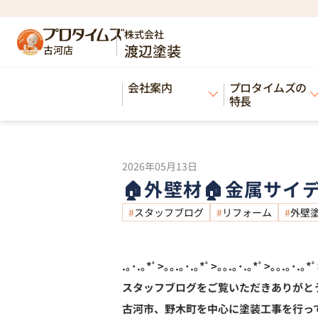
HOME
ブログ
🏠外壁材🏠金属サイディング
>
>
株式会社
渡辺塗装
古河店
Blog
会社案内
プロタイムズの
ブログ
特長
2026年05月13日
🏠外壁材🏠金属サイ
スタッフブログ
リフォーム
外壁
.｡･.｡*ﾟ>｡｡.｡･.｡*ﾟ>｡｡.｡･.｡*ﾟ>｡｡.｡･.｡*ﾟ
スタッフブログをご覧いただきありがと
古河市、野木町を中心に塗装工事を行っ