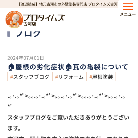
【渡辺塗装】地元古河市の外壁塗装専門店 プロタイムズ古河店
HOME
ブログ
🏠屋根の劣化症状🏠瓦の亀裂について
>
>
メニュー
古河店
Blog
ブログ
2024年07月01日
🏠屋根の劣化症状🏠瓦の亀裂について
スタッフブログ
リフォーム
屋根塗装
.｡･.｡*ﾟ>｡｡.｡･.｡*ﾟ>｡｡.｡･.｡*ﾟ>｡｡.｡･.｡*ﾟ>｡｡.｡･.｡
*ﾟ
スタッフブログをご覧いただきありがとうござい
ます。