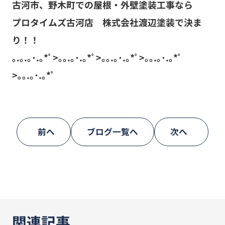
古河市、野木町での屋根・外壁塗装工事なら
プロタイムズ古河店 株式会社渡辺塗装で決ま
り！！
｡.｡.｡･.｡*ﾟ>｡｡.｡･.｡*ﾟ>｡｡.｡･.｡*ﾟ>｡｡.｡･.｡*ﾟ
>｡｡.｡･.｡*ﾟ
前へ
ブログ一覧へ
次へ
関連記事