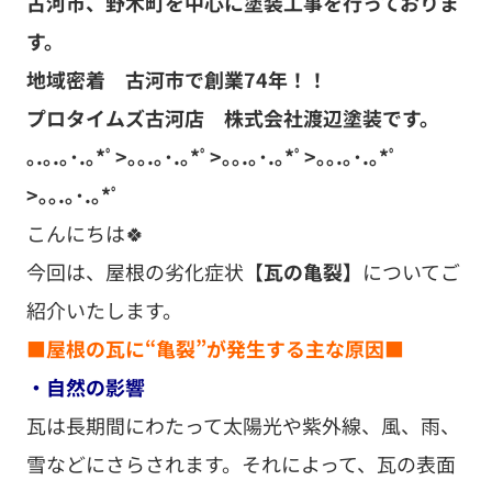
古河市、野木町を中心に塗装工事を行っておりま
す。
地域密着 古河市で創業74年！！
プロタイムズ古河店 株式会社渡辺塗装です。
｡.｡.｡･.｡*ﾟ>｡｡.｡･.｡*ﾟ>｡｡.｡･.｡*ﾟ>｡｡.｡･.｡*ﾟ
>｡｡.｡･.｡*ﾟ
こんにちは🍀
今回は、屋根の劣化症状【
瓦の亀裂】
についてご
紹介いたします。
■屋根の瓦に“亀裂”が発生する主な原因■
・自然の影響
瓦は長期間にわたって太陽光や紫外線、風、雨、
雪などにさらされます。それによって、瓦の表面