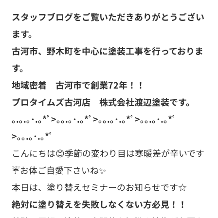
スタッフブログをご覧いただきありがとうござい
ます。
古河市、野木町を中心に塗装工事を行っておりま
す。
地域密着 古河市で創業72年！！
プロタイムズ古河店 株式会社渡辺塗装です。
｡.｡.｡･.｡*ﾟ>｡｡.｡･.｡*ﾟ>｡｡.｡･.｡*ﾟ>｡｡.｡･.｡*ﾟ
>｡｡.｡･.｡*ﾟ
こんにちは😊季節の変わり目は寒暖差が辛いです
☔お体ご自愛下さいね✨
本日は、塗り替えセミナーのお知らせです☆
絶対に塗り替えを失敗しなくない方必見！！