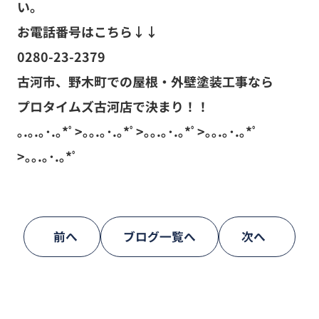
い。
お電話番号はこちら↓↓
0280-23-2379
古河市、野木町での屋根・外壁塗装工事なら
プロタイムズ古河店で決まり！！
｡.｡.｡･.｡*ﾟ>｡｡.｡･.｡*ﾟ>｡｡.｡･.｡*ﾟ>｡｡.｡･.｡*ﾟ
>｡｡.｡･.｡*ﾟ
前へ
ブログ一覧へ
次へ