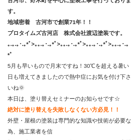
古河市、野木町を中心に塗装工事を行っておりま
す。
地域密着 古河市で創業71年！！
プロタイムズ古河店 株式会社渡辺塗装です。
｡.｡.｡･.｡*ﾟ>｡｡.｡･.｡*ﾟ>｡｡.｡･.｡*ﾟ>｡｡.｡･.｡*ﾟ>｡｡.｡･.｡
*ﾟ
5月も早いもので月末ですね！30℃を超える暑い
日も増えてきましたので熱中症にお気を付け下さ
いね🌞
本日は、塗り替えセミナーのお知らせです☆
絶対に塗り替えを失敗しなくない方必見！！
外壁・屋根の塗装は専門的な知識や技術が必要な
為、施工業者を信