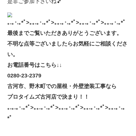
是非ご参加下さいね🎵
｡.｡･.｡*ﾟ>｡｡.｡･.｡*ﾟ>｡｡.｡･.｡*ﾟ>｡｡.｡･.｡*ﾟ>｡｡.｡･.｡*ﾟ
最後までご覧いただきありがとうございます。
不明な点等ございましたらお気軽にご相談くださ
い。
お電話番号はこちら↓↓
0280-23-2379
古河市、野木町での屋根・外壁塗装工事なら
プロタイムズ古河店で決まり！！
｡.｡.｡･.｡*ﾟ>｡｡.｡･.｡*ﾟ>｡｡.｡･.｡*ﾟ>｡｡.｡･.｡*ﾟ>｡｡.｡･.｡
*ﾟ