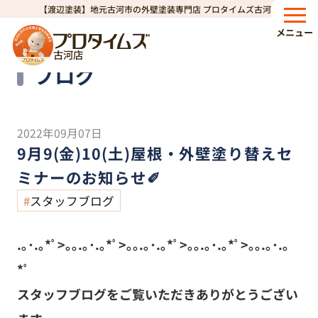
【渡辺塗装】地元古河市の外壁塗装専門店 プロタイムズ古河店
HOME
ブログ
9月9(金)10(土)屋根・外壁塗り替えセミナーのお知らせ✐
>
>
メニュー
古河店
Blog
ブログ
2022年09月07日
9月9(金)10(土)屋根・外壁塗り替えセ
ミナーのお知らせ✐
スタッフブログ
.｡･.｡*ﾟ>｡｡.｡･.｡*ﾟ>｡｡.｡･.｡*ﾟ>｡｡.｡･.｡*ﾟ>｡｡.｡･.｡
*ﾟ
スタッフブログをご覧いただきありがとうござい