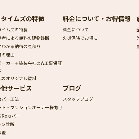
ロタイムズの特徴
料金について・お得情報
タイムズの特長
料金について
格者による無料の建物診断
火災保険でお得に
がわかる納得の見積り
質の理由
メーカー＋塗装会社のW工事保証
心
能のオリジナル塗料
の他サービス
ブログ
カバー工法
スタッフブログ
ート・マンションオーナー様向け
ちReカバー
ーン診断
の壁