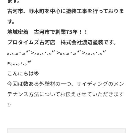
ます。
古河市、野木町を中心に塗装工事を行っておりま
す。
地域密着 古河市で創業75年！！
プロタイムズ古河店 株式会社渡辺塗装です。
｡.｡.｡･.｡*ﾟ>｡｡.｡･.｡*ﾟ>｡｡.｡･.｡*ﾟ>｡｡.｡･.｡*ﾟ
>｡｡.｡･.｡*ﾟ
こんにちは🌟
今回は数ある外壁材の一つ、サイディングのメン
テナンス方法についてお伝えさせていただきます
✨