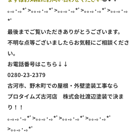
｡.｡･.｡*ﾟ>｡｡.｡･.｡*ﾟ>｡｡.｡･.｡*ﾟ>｡｡.｡･.｡*ﾟ>｡｡.｡･.｡
*ﾟ
最後までご覧いただきありがとうございます。
不明な点等ございましたらお気軽にご相談くださ
い。
お電話番号はこちら↓↓
0280-23-2379
古河市、野木町での屋根・外壁塗装工事なら
プロタイムズ古河店 株式会社渡辺塗装で決ま
り！！
｡.｡.｡･.｡*ﾟ>｡｡.｡･.｡*ﾟ>｡｡.｡･.｡*ﾟ>｡｡.｡･.｡*ﾟ
>｡｡.｡･.｡*ﾟ