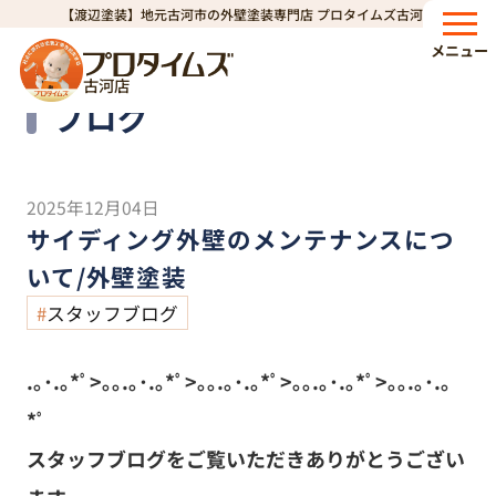
【渡辺塗装】地元古河市の外壁塗装専門店 プロタイムズ古河店
HOME
ブログ
サイディング外壁のメンテナンスについて/外壁塗装
>
>
メニュー
古河店
Blog
ブログ
2025年12月04日
サイディング外壁のメンテナンスにつ
いて/外壁塗装
スタッフブログ
.｡･.｡*ﾟ>｡｡.｡･.｡*ﾟ>｡｡.｡･.｡*ﾟ>｡｡.｡･.｡*ﾟ>｡｡.｡･.｡
*ﾟ
スタッフブログをご覧いただきありがとうござい