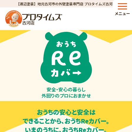
【渡辺塗装】地元古河市の外壁塗装専門店 プロタイムズ古河店
HOME
おうちReカバーサービス紹介ページ
>
メニュー
古河店
安全・安心の
暮らし
外回りの
プロにおまかせ
おうちの安心と
安全は
できることから、
おうちReカバー。
いまのうちに、
おうちReカバー。