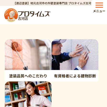
【渡辺塗装】地元古河市の外壁塗装専門店 プロタイムズ古河店
HOME
当店の独自サービス
>
メニュー
当店の独自サービス
古河店
塗装品質へのこだわり
有資格者による建物診断