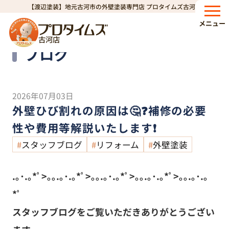
【渡辺塗装】地元古河市の外壁塗装専門店 プロタイムズ古河店
HOME
ブログ
外壁ひび割れの原因は🤔❓補修の必要性や費用等解説いたします❗
>
>
メニュー
古河店
Blog
ブログ
2026年07月03日
外壁ひび割れの原因は🤔❓補修の必要
性や費用等解説いたします❗
スタッフブログ
リフォーム
外壁塗装
.｡･.｡*ﾟ>｡｡.｡･.｡*ﾟ>｡｡.｡･.｡*ﾟ>｡｡.｡･.｡*ﾟ>｡｡.｡･.｡
*ﾟ
スタッフブログをご覧いただきありがとうござい