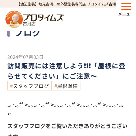
【渡辺塗装】地元古河市の外壁塗装専門店 プロタイムズ古河店
HOME
ブログ
訪問販売には注意しよう❗❗❗「屋根に登らせてください」にご注意～
>
>
メニュー
古河店
Blog
ブログ
2024年07月03日
訪問販売には注意しよう❗❗❗「屋根に登
らせてください」にご注意～
スタッフブログ
屋根塗装
.｡･.｡*ﾟ>｡｡.｡･.｡*ﾟ>｡｡.｡･.｡*ﾟ>｡｡.｡･.｡*ﾟ>｡｡.｡･.｡
*ﾟ
スタッフブログをご覧いただきありがとうござい