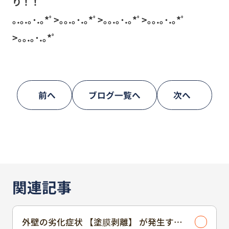
り！！
｡.｡.｡･.｡*ﾟ>｡｡.｡･.｡*ﾟ>｡｡.｡･.｡*ﾟ>｡｡.｡･.｡*ﾟ
>｡｡.｡･.｡*ﾟ
前へ
ブログ一覧へ
次へ
関連記事
外壁の劣化症状 【塗膜剥離】 が発生する