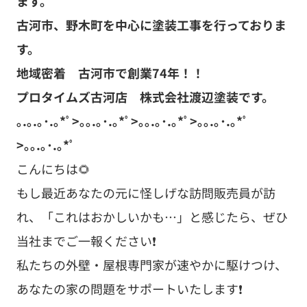
ます。
古河市、野木町を中心に塗装工事を行っておりま
す。
地域密着 古河市で創業74
年！！
プロタイムズ古河店 株式会社渡辺塗装です。
｡.｡.｡･.｡*ﾟ>｡｡.｡･.｡*ﾟ>｡｡.｡･.｡*ﾟ>｡｡.｡･.｡*ﾟ
>｡｡.｡･.｡*ﾟ
こんにちは🌻
もし最近あなたの元に怪しげな訪問販売員が訪
れ、「これはおかしいかも…」と感じたら、ぜひ
当社までご一報ください❗
私たちの外壁・屋根専門家が速やかに駆けつけ、
あなたの家の問題をサポートいたします❗