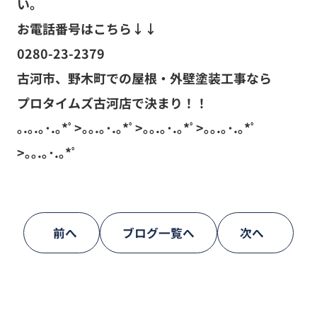
い。
お電話番号はこちら↓↓
0280-23-2379
古河市、野木町での屋根・外壁塗装工事なら
プロタイムズ古河店で決まり！！
｡.｡.｡･.｡*ﾟ>｡｡.｡･.｡*ﾟ>｡｡.｡･.｡*ﾟ>｡｡.｡･.｡*ﾟ
>｡｡.｡･.｡*ﾟ
前へ
ブログ一覧へ
次へ