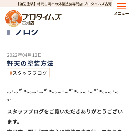
【渡辺塗装】地元古河市の外壁塗装専門店 プロタイムズ古河店
HOME
ブログ
軒天の塗装方法
>
>
メニュー
古河店
Blog
ブログ
2022年04月12日
軒天の塗装方法
スタッフブログ
.｡･.｡*ﾟ>｡｡.｡･.｡*ﾟ>｡｡.｡･.｡*ﾟ>｡｡.｡･.｡*ﾟ>｡｡.｡･.｡
*ﾟ
スタッフブログをご覧いただきありがとうござい
ます。