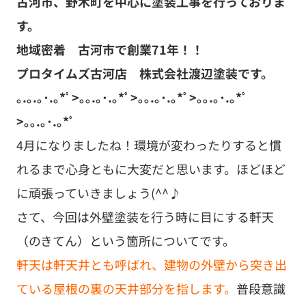
古河市、野木町を中心に塗装工事を行っておりま
す。
地域密着 古河市で創業71年！！
プロタイムズ古河店 株式会社渡辺塗装です。
｡.｡.｡･.｡*ﾟ>｡｡.｡･.｡*ﾟ>｡｡.｡･.｡*ﾟ>｡｡.｡･.｡*ﾟ
>｡｡.｡･.｡*ﾟ
4月になりましたね！環境が変わったりすると慣
れるまで心身ともに大変だと思います。ほどほど
に頑張っていきましょう(^^♪
さて、今回は外壁塗装を行う時に目にする軒天
（のきてん）という箇所についてです。
軒天は軒天井とも呼ばれ、建物の外壁から突き出
ている屋根の裏の天井部分を指します。
普段意識