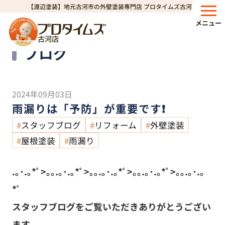
【渡辺塗装】地元古河市の外壁塗装専門店 プロタイムズ古河店
HOME
ブログ
雨漏りは「予防」が重要です❗
>
>
メニュー
古河店
Blog
ブログ
2024年09月03日
雨漏りは「予防」が重要です❗
スタッフブログ
リフォーム
外壁塗装
屋根塗装
雨漏り
.｡･.｡*ﾟ>｡｡.｡･.｡*ﾟ>｡｡.｡･.｡*ﾟ>｡｡.｡･.｡*ﾟ>｡｡.｡･.｡
*ﾟ
スタッフブログをご覧いただきありがとうござい
ます。