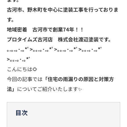
古河市、野木町を中心に塗装工事を行っておりま
す。
地域密着 古河市で創業74年！！
プロタイムズ古河店 株式会社渡辺塗装です。
｡.｡.｡･.｡*ﾟ>｡｡.｡･.｡*ﾟ>｡｡.｡･.｡*ﾟ>｡｡.｡･.｡*ﾟ
>｡｡.｡･.｡*ﾟ
こんにちは🌻
今回の記事では
「住宅の雨漏りの原因と対策方
法」
についてご紹介いたします✨
目次