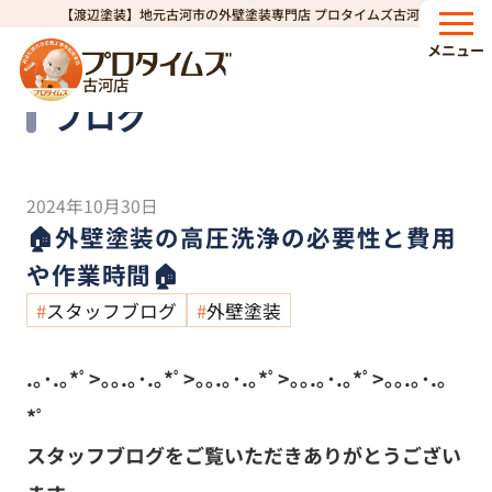
【渡辺塗装】地元古河市の外壁塗装専門店 プロタイムズ古河店
HOME
ブログ
🏠外壁塗装の高圧洗浄の必要性と費用や作業時間🏠
>
>
メニュー
古河店
Blog
ブログ
2024年10月30日
🏠外壁塗装の高圧洗浄の必要性と費用
や作業時間🏠
スタッフブログ
外壁塗装
.｡･.｡*ﾟ>｡｡.｡･.｡*ﾟ>｡｡.｡･.｡*ﾟ>｡｡.｡･.｡*ﾟ>｡｡.｡･.｡
*ﾟ
スタッフブログをご覧いただきありがとうござい