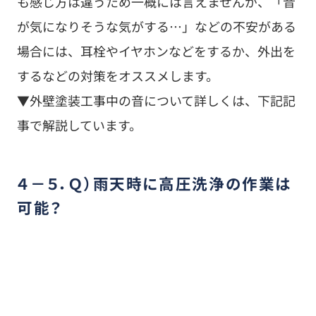
４－５．Ｑ）雨天時に高圧洗浄の作業は
可能？
高圧洗浄は水を使用する作業のため、小雨程度の
雨であれば問題なく作業が可能です
。
ただし、大雨や強風など天候が著しく悪い場合に
は、中止となることもあります。
その日の高圧洗浄の実施 or 延期が決まるタイミ
ングの目安は、下記の通りです。
・天候が読めない場合、天候が急変した場合など
⇒その日の朝までに決定
・悪天候が明らかな場合（台風が接近している な