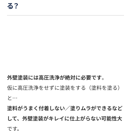
る？
外壁塗装には高圧洗浄が絶対に必要です
。
仮に高圧洗浄をせずに塗装をする（塗料を塗る）
と…
塗料がうまく付着しない／塗りムラができるなど
して、外壁塗装がキレイに仕上がらない可能性大
です。
洗顔をせずに化粧をしてもキレイに仕上がらない
のと同じで、高圧洗浄をせずに、外壁に不要なも
の（汚れや傷んだ旧塗膜など）が付着したまま上
から塗料を塗り重ねても、外壁塗装はキレイには