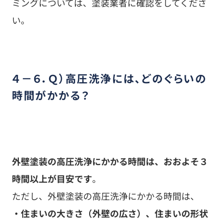
ただし、外壁塗装の高圧洗浄にかかる時間は、
・住まいの大きさ（外壁の広さ）、住まいの形状
・落とす必要があるものの内容（汚れ、傷んだ旧
塗膜、コケ・藻・カビなど）や程度
などによって大きく異なります。
そのため、場合によっては、３時間よりも長く時
間がかかることもあります。
外壁塗装とあわせて屋根塗装もする場合には、外
壁とあわせて屋根の高圧洗浄も行ないます。この
場合、高圧洗浄に丸一日かかることも。
ちなみに、高圧洗浄後は水でぬれた外壁材（下
地）が乾燥するのを待って、次工程に入ります。
※外壁材（下地）が乾燥する前に次工程に進む