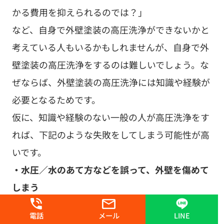
しまう
・塗装が塗れる状態まで洗浄できていない
（外壁
塗装の高圧洗浄は、外壁の見た目がキレイになれ
ばOKということではありません）
・養生が不十分で、漏水・漏電などを引き起こし
てしまう
・養生が不十分で、近隣に多量の洗浄水を飛散さ
せてしまう
また、外壁塗装の高圧洗浄は高所作業
が必要となることも、自身での高圧洗浄が難しい
理由の一つです。
高所作業は危険が伴うため、塗装業者が行なう場
合も、しっかりと足場を組んだうえで行ないま
す。素人が脚立などに乗って作業するなど、もっ
電話
メール
LINE