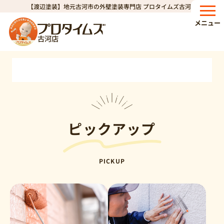
【渡辺塗装】地元古河市の外壁塗装専門店 プロタイムズ古河店
HOME
キャンペーン
>
メニュー
キャンペーン一覧
古河店
ピックアップ
PICKUP