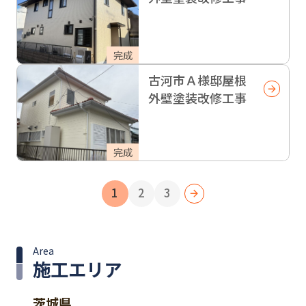
完成
古河市Ａ様邸屋根
外壁塗装改修工事
完成
1
2
3
Area
施工エリア
茨城県