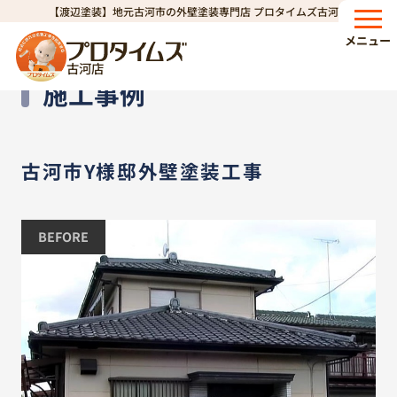
【渡辺塗装】地元古河市の外壁塗装専門店 プロタイムズ古河店
HOME
施工事例
古河市Y様邸外壁塗装工事
>
>
メニュー
古河店
Works
施工事例
古河市Y様邸外壁塗装工事
BEFORE