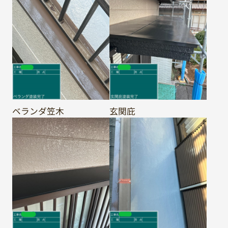
ベランダ笠木
玄関庇