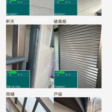
軒天
破風板
雨樋
戸袋