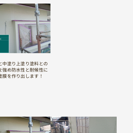
と中塗り上塗り塗料との
を強め防水性と耐候性に
塗膜を作り出します！