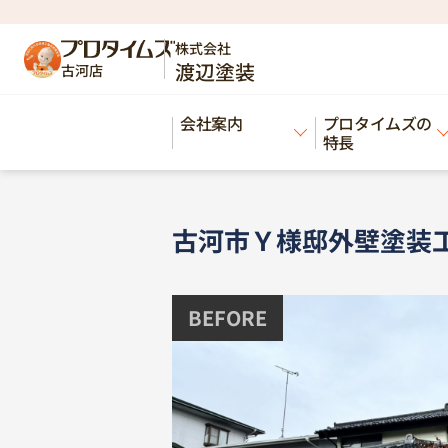
HOME
施工事例
古河市Ｙ様邸外壁塗装工
>
>
株式会社
渡辺塗装
古河店
Works
会社案内
プロタイムズの
施工事例
特長
古河市Ｙ様邸外壁塗装
BEFORE