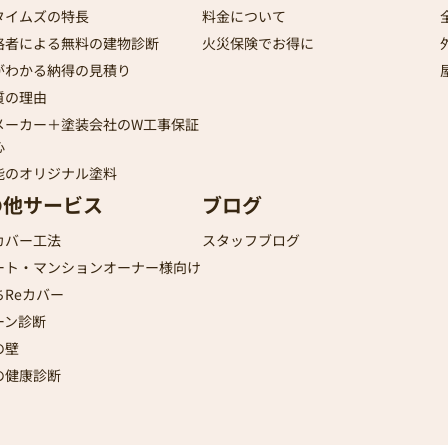
タイムズの特長
料金について
格者による無料の建物診断
火災保険でお得に
がわかる納得の見積り
質の理由
メーカー＋塗装会社のW工事保証
心
能のオリジナル塗料
の他サービス
ブログ
カバー工法
スタッフブログ
ート・マンションオーナー様向け
ちReカバー
ーン診断
の壁
の健康診断