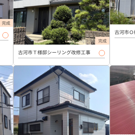
完成
古河市Ｏ
完成
古河市Ｔ様邸シーリング改修工事