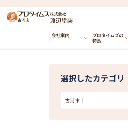
HOME
エリア
古河市
>
>
株式会社
渡辺塗装
古河店
Works
会社案内
プロタイムズの
施工事例
特長
選択したカテゴリ
古河市