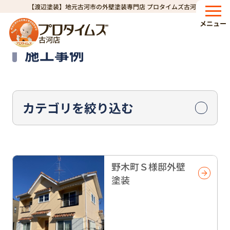
【渡辺塗装】地元古河市の外壁塗装専門店 プロタイムズ古河店
HOME
施工事例
ページ 28
>
>
メニュー
古河店
Works
施工事例
カテゴリを絞り込む
野木町Ｓ様邸外壁
塗装