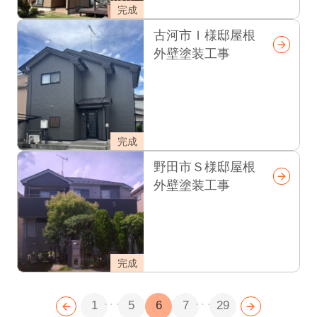
完成
古河市Ｉ様邸屋根
外壁塗装工事
完成
野田市Ｓ様邸屋根
外壁塗装工事
完成
...
...
1
5
6
7
29