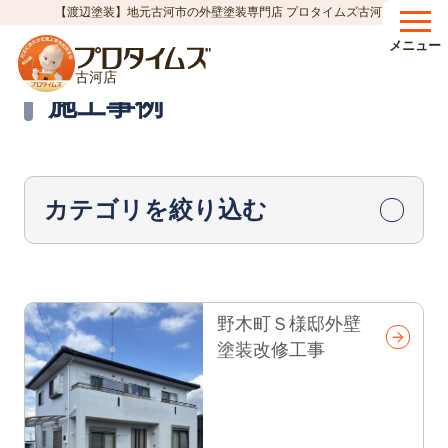
【渡辺塗装】地元古河市の外壁塗装専門店 プロタイムズ古河店
HOME
施工事例
ページ 6
>
>
メニュー
古河店
Works
施工事例
カテゴリを絞り込む
野木町Ｓ様邸外壁
塗装改修工事