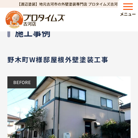
【渡辺塗装】地元古河市の外壁塗装専門店 プロタイムズ古河店
HOME
施工事例
野木町W様邸屋根外壁塗装工事
>
>
メニュー
古河店
Works
施工事例
野木町W様邸屋根外壁塗装工事
BEFORE